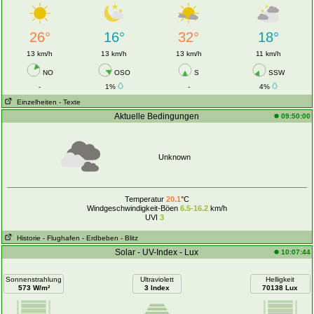
26°
16°
32°
18°
13 km/h
13 km/h
13 km/h
11 km/h
NO
OSO
S
SSW
-
1%
-
4%
Einzelheiten
- Texte
Aktuelle Bedingungen
09:50:00
Unknown
Temperatur
20.1
°C
Windgeschwindigkeit-Böen
6.5-16.2
km/h
UVI
3
Historie
- Flughafen
- Erdbeben
- Blitz
Solar - UV-Index - Lux
10:07:44
Sonnenstrahlung
Ultraviolett
Helligkeit
573 W/m²
3 Index
70138 Lux