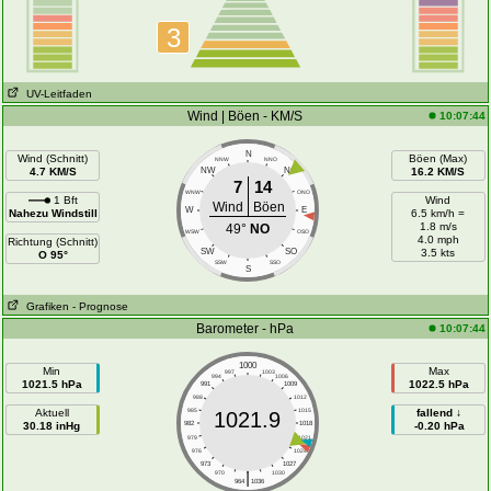
3
UV-Leitfaden
Wind | Böen - KM/S
10:07:44
N
Wind (Schnitt)
Böen (Max)
NNW
NNO
4.7 KM/S
NW
NO
16.2 KM/S
7
14
WNW
ONO
1 Bft
Wind
Wind
Böen
W
E
Nahezu Windstill
6.5 km/h =
1.8 m/s
49°
NO
WSW
OSO
4.0 mph
Richtung (Schnitt)
SW
SO
3.5 kts
O 95°
SSW
SSO
S
Grafiken
- Prognose
Barometer - hPa
10:07:44
1000
Min
Max
997
1003
994
1006
1021.5 hPa
1022.5 hPa
991
1009
988
1012
Aktuell
985
1015
fallend ↓
1021.9
30.18 inHg
982
1018
-0.20 hPa
979
1021
976
1024
973
1027
|
970
1030
964
1036