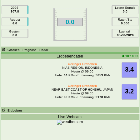
2026
Letzte Stunde
307.8
0.0
August
Raten/Std
0.0
6.0
0.000
Gestern
Last rain
0.0
05-08-2026
Grafiken
- Prognose
- Radar
Erdbebendaten
10:10:33
Geringer Erdbeben
NIAS REGION, INDONESIA
3.4
Heute @ 09:56
Tiefe:
44
KMs - Entfernung:
9659
KMs
Geringer Erdbeben
NEAR EAST COAST OF HONSHU, JAPAN
3.2
Heute @ 09:55
Tiefe:
60
KMs - Entfernung:
9178
KMs
Erdbeben
Live-Webcam