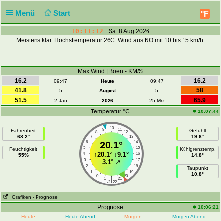
Menü
Start
°F
10:11:12
Sa. 8 Aug 2026
Meistens klar. Höchsttemperatur 26C. Wind aus NO mit 10 bis 15 km/h.
Max Wind | Böen - KM/S
16.2
16.2
09:47
Heute
09:47
41.8
58
5
August
5
51.5
65.9
2 Jan
2026
25 Mrz
Temperatur °C
10:07:44
10
9
11
Fahrenheit
Gefühlt
8
12
68.2°
19.6°
7
13
6
20.1°
14
5
15
Feuchtigkeit
Kühlgrenztemp.
↑
20.1°
↓
9.1°
4
16
55%
14.8°
3
17
3.1°
↗
2
18
Taupunkt
1
19
10.8°
0
20
|
-1
21
-2
22
Grafiken
- Prognose
Prognose
10:06:21
Heute
Heute Abend
Morgen
Morgen Abend