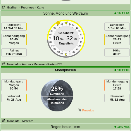
Grafiken
- Prognose
- Karte
Sonne, Mond und Weltraum
10:11:03
11
13
Tageslicht
Dunkelheit
10
14
14 Std.55 Min.
09
15
9 Std.04 Min.
08
16
Geschätzt:
07
17
Sonnenaufgang
Sonnenuntergang
10
32
06
18
05:49
Std.
Min.
20:43
05
19
Morgen
Heute
Tageslicht
04
20
03
21
Azimut
Höhe
02
22
116.2° OSO
01
23
39.5°
Mondinfo
- Aurora
- Meteore
- Karte
- ISS
Mondphasen
10:11:03
Mondaufgang
Monduntergang
Morgen
Heute
25%
00:54
17:58
Luminanz
Vollmond
Neumond
Abnehmender
Fr. 28 Aug
Mi. 12 Aug
Halbmond
Perseids
Mondinfo
- Meteore
Regen heute - mm
10:07:44