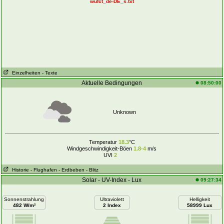
wufct_de-DE_s.txt
Einzelheiten
- Texte
Aktuelle Bedingungen
08:50:00
Unknown
Temperatur
18.3
°C
Windgeschwindigkeit-Böen
1.8-4
m/s
UVI
2
Historie
- Flughafen
- Erdbeben
- Blitz
Solar - UV-Index - Lux
09:27:34
Sonnenstrahlung
Ultraviolett
Helligkeit
482 W/m²
2 Index
58999 Lux