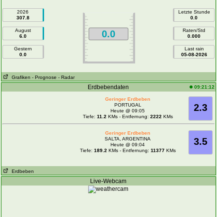
2026
Letzte Stunde
307.8
0.0
August
Raten/Std
0.0
6.0
0.000
Gestern
Last rain
0.0
05-08-2026
Grafiken
- Prognose
- Radar
Erdbebendaten
09:21:12
Geringer Erdbeben
PORTUGAL
2.3
Heute @ 09:05
Tiefe:
11.2
KMs - Entfernung:
2222
KMs
Geringer Erdbeben
SALTA, ARGENTINA
3.5
Heute @ 09:04
Tiefe:
189.2
KMs - Entfernung:
11377
KMs
Erdbeben
Live-Webcam