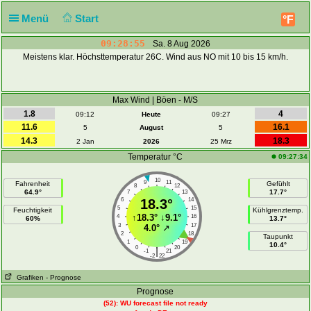
Menü
Start
°F
09:28:55
Sa. 8 Aug 2026
Meistens klar. Höchsttemperatur 26C. Wind aus NO mit 10 bis 15 km/h.
Max Wind | Böen - M/S
1.8
4
09:12
Heute
09:27
11.6
16.1
5
August
5
14.3
18.3
2 Jan
2026
25 Mrz
Temperatur °C
09:27:34
10
9
11
Fahrenheit
Gefühlt
8
12
64.9°
17.7°
7
13
6
18.3°
14
5
15
Feuchtigkeit
Kühlgrenztemp.
↑
18.3°
↓
9.1°
4
16
60%
13.7°
3
17
4.0°
↗
2
18
Taupunkt
1
19
10.4°
0
20
|
-1
21
-2
22
Grafiken
- Prognose
Prognose
(52): WU forecast file not ready