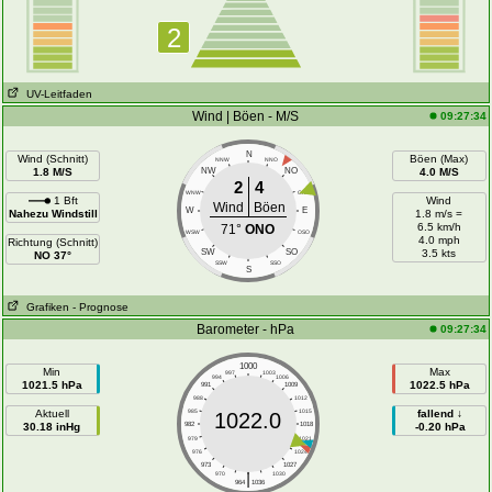
2
UV-Leitfaden
Wind | Böen - M/S
09:27:34
N
Wind (Schnitt)
Böen (Max)
NNW
NNO
1.8 M/S
NW
NO
4.0 M/S
2
4
WNW
ONO
1 Bft
Wind
Wind
Böen
W
E
Nahezu Windstill
1.8 m/s =
6.5 km/h
71°
ONO
WSW
OSO
4.0 mph
Richtung (Schnitt)
SW
SO
3.5 kts
NO 37°
SSW
SSO
S
Grafiken
- Prognose
Barometer - hPa
09:27:34
1000
Min
Max
997
1003
994
1006
1021.5 hPa
1022.5 hPa
991
1009
988
1012
Aktuell
985
1015
fallend ↓
1022.0
30.18 inHg
982
1018
-0.20 hPa
979
1021
976
1024
973
1027
|
970
1030
964
1036