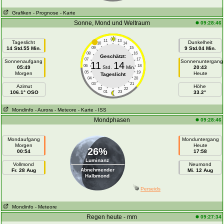
Grafiken
- Prognose
- Karte
Sonne, Mond und Weltraum
09:28:46
11
13
Tageslicht
Dunkelheit
10
14
14 Std.55 Min.
09
15
9 Std.04 Min.
08
16
Geschätzt:
07
17
Sonnenaufgang
Sonnenuntergang
11
14
06
18
05:49
Std.
Min.
20:43
05
19
Morgen
Heute
Tageslicht
04
20
03
21
Azimut
Höhe
02
22
106.1° OSO
01
23
33.2°
Mondinfo
- Aurora
- Meteore
- Karte
- ISS
Mondphasen
09:28:46
Mondaufgang
Monduntergang
Morgen
Heute
26%
00:54
17:58
Luminanz
Vollmond
Neumond
Abnehmender
Fr. 28 Aug
Mi. 12 Aug
Halbmond
Perseids
Mondinfo
- Meteore
Regen heute - mm
09:27:34